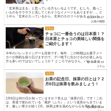
「玄米茶は太る」と思っている方もいるようです。むしろ、脂っこ
いものをサラサラと流してくれそうなイメージもありますが…。ど
うやら「玄米が入っているから、玄米のカロリーがある」というの
2024.09.17
がその根拠のようですが、真相はどうなのでしょうか？玄米茶の不
お茶の種類
安を解消します！
コラム
チョコに一番合うのは日本茶！？
日本茶とチョコの美味しい関係を
ご紹介します！
今年のバレンタインデーも目前です。毎年、この時期はお菓子メー
カーが熱戦を繰り広げますので、デパ地下に出かけるのが楽しみな
方も多いのではないでしょうか？ ところでみなさん、バレンタイン
2022.02.13
デーといえばチョコですね！チョコといえば、何を一緒に飲みま...
コラム
コラム
お茶の記念日、抹茶の日とは？ 2
月6日は抹茶を飲みましょう！
2月6日は何の日か知っていますか？答えは「抹茶の日」です！これ
は、茶道で使われている「風炉（ふろ）」という道具からきていま
す。厳しい寒さが続く2月。抹茶は体を温めながら心を落ち着かせる
2022.02.04
のにピッタリの飲み物ではないでしょうか。抹茶の日について、詳