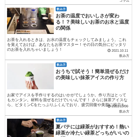
コラム
しく調べました！
飲み方
お茶の温度でおいしさが変わ
る！？美味しいお茶のお水と温度
の関係
お茶を入れるときは、お水の温度もチェックしてみましょう。これ
を覚えておけば、あなたもお茶マスター！その日の気分にピッタリ
のお茶を入れちゃいましょう！
2021.10.11
飲み方
飲み方
おうちで試そう！簡単混ぜるだけ
の美味しい抹茶アイスの作り方
お家でアイスを手作りするのはいかがでしょうか。作り方はとって
もカンタン。材料を混ぜるだけでいいんです！ さらに抹茶アイスな
ら、ビタミンCをたっぷりふくんでおり、疲労回復や美肌に役立ちま
2021.10.06
す。抹茶にふくまれる「テアニン」は、質の良い睡眠を導いた...
飲み方
飲み方
夏バテには緑茶がおすすめ！熱い
緑茶か冷たい緑茶どっちがいいの