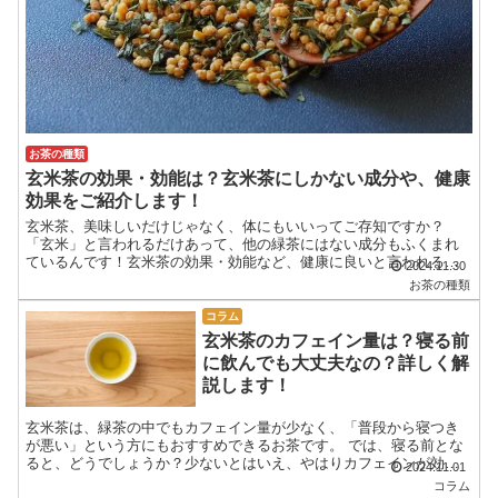
お茶の種類
玄米茶の効果・効能は？玄米茶にしかない成分や、健康
効果をご紹介します！
玄米茶、美味しいだけじゃなく、体にもいいってご存知ですか？
「玄米」と言われるだけあって、他の緑茶にはない成分もふくまれ
ているんです！玄米茶の効果・効能など、健康に良いと言われる理
2024.11.30
由を丸ごと全部ご紹介します！
お茶の種類
コラム
玄米茶のカフェイン量は？寝る前
に飲んでも大丈夫なの？詳しく解
説します！
玄米茶は、緑茶の中でもカフェイン量が少なく、「普段から寝つき
が悪い」という方にもおすすめできるお茶です。 では、寝る前とな
ると、どうでしょうか？少ないとはいえ、やはりカフェインが効い
2024.11.01
てしまい、眠れなくなってしまうのでしょうか？玄米茶のカフェ...
コラム