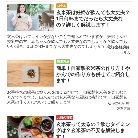
コラム
玄米茶は妊婦が飲んでも大丈夫？
1日何杯までだったら大丈夫な
の？詳しく解説します！
玄米茶はカフェインが少ないことで知られていますが、妊婦さんや
授乳中の方、赤ちゃんが飲んでも大丈夫なのでしょうか？飲んでも
いい場合、1日に何杯までなら大丈夫なのでしょうか？ 詳しく解説し
2024.10.23
ます。 玄米茶は妊婦が飲んでも大丈夫！？※少しでも心配な...
コラム
製造方法
簡単！自家製玄米茶の作り方！や
かんでの作り方も併せてご紹介し
ます！
お手持ちの緑茶に炒り米を加えるだけで、自家製玄米茶を楽しむこ
とができますよ。出来立ての玄米茶なら風味は格別です！自家製玄
米茶の作り方についてご紹介します！
2024.09.18
製造方法
お茶の種類
玄米茶って太るの？飲むタイミン
グは？玄米茶の不安を解決しま
す！