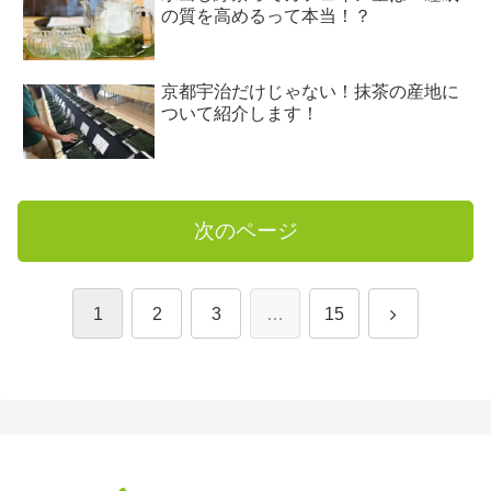
の質を高めるって本当！？
京都宇治だけじゃない！抹茶の産地に
ついて紹介します！
次のページ
次
1
2
3
…
15
へ