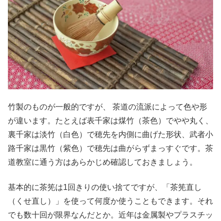
竹製のものが一般的ですが、 茶道の流派によって色や形
が違います。たとえば表千家は煤竹（茶色）でやや丸く、
裏千家は淡竹（白色）で穂先を内側に曲げた形状、武者小
路千家は黒竹（紫色）で穂先は曲がらずまっすぐです。茶
道教室に通う方はあらかじめ確認しておきましょう。
基本的に茶筅は1回きりの使い捨てですが、「茶筅直し
（くせ直し）」を使って何度か使うこともできます。それ
でも数十回が限界なんだとか。近年は金属製やプラスチッ