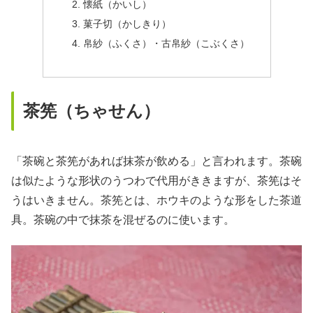
懐紙（かいし）
菓子切（かしきり）
帛紗（ふくさ）・古帛紗（こぶくさ）
茶筅（ちゃせん）
「茶碗と茶筅があれば抹茶が飲める」と言われます。茶碗
は似たような形状のうつわで代用がききますが、茶筅はそ
うはいきません。茶筅とは、ホウキのような形をした茶道
具。茶碗の中で抹茶を混ぜるのに使います。