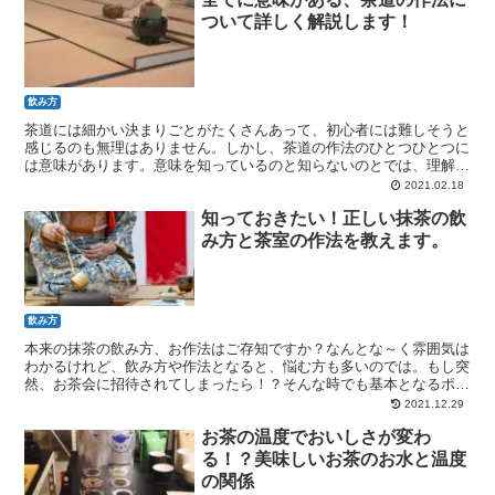
ついて詳しく解説します！
飲み方
茶道には細かい決まりごとがたくさんあって、初心者には難しそうと
感じるのも無理はありません。しかし、茶道の作法のひとつひとつに
は意味があります。意味を知っているのと知らないのとでは、理解に
差が出ますよね。茶道の作法の意味を知って、茶道との距離を縮めま
2021.02.18
しょう！
知っておきたい！正しい抹茶の飲
み方と茶室の作法を教えます。
飲み方
本来の抹茶の飲み方、お作法はご存知ですか？なんとな～く雰囲気は
わかるけれど、飲み方や作法となると、悩む方も多いのでは。もし突
然、お茶会に招待されてしまったら！？そんな時でも基本となるポイ
ントをおさえておけば大丈夫。一緒に勉強しましょう！
2021.12.29
お茶の温度でおいしさが変わ
る！？美味しいお茶のお水と温度
の関係