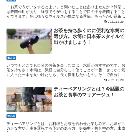
「お茶でうがいをするとよい」と聞いたことはありませんか？緑茶に
は殺菌作用があり、緑茶でうがいをすることで口の中を殺菌すること
ができます。冬は様々なウイルスが気になる季節。あったかい緑茶で
温まりながら、抗ウイルス対策しちゃいましょう！
2021.12.29
お茶を持ち歩くのに便利な水筒の
選び方。水筒に日本茶スタイルで
出かけましょう！
飲み方
いつでもどこでも自分のお茶を楽しむには、水筒がおすすめです。お
茶を持ち歩く水筒は、気軽に自分らしく使うことが一番！せっかく気
に入った一本を見つけたなら、長く愛用したいもの。そこで自分にも
っともふさわしい水筒を選ぶ方法を解説します！
2021.12.29
ティーペアリングとは？今話題の
お茶と食事のマリアージュ！
飲み方
ティーペアリングとは、お料理とお茶を合わせた楽しみ方。お酒がニ
ガテな方や、車を運転する予定のある方、妊娠中・授乳中の方、未成