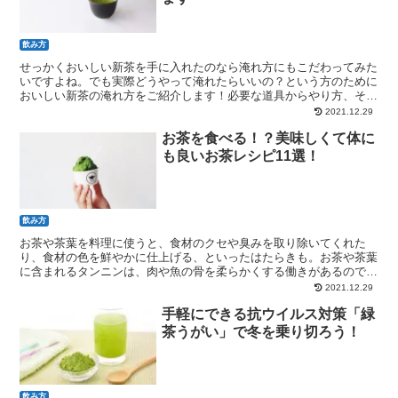
飲み方
せっかくおいしい新茶を手に入れたのなら淹れ方にもこだわってみた
いですよね。でも実際どうやって淹れたらいいの？という方のために
おいしい新茶の淹れ方をご紹介します！必要な道具からやり方、そし
ておススメの茶葉までもご紹介します！
2021.12.29
お茶を食べる！？美味しくて体に
も良いお茶レシピ11選！
飲み方
お茶や茶葉を料理に使うと、食材のクセや臭みを取り除いてくれた
り、食材の色を鮮やかに仕上げる、といったはたらきも。お茶や茶葉
に含まれるタンニンは、肉や魚の骨を柔らかくする働きがあるので、
煮込み料理にも適しています。では、お茶料理のレシピを紹介します
2021.12.29
手軽にできる抗ウイルス対策「緑
茶うがい」で冬を乗り切ろう！
飲み方