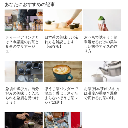
あなたにおすすめの記事
ティーペアリングと
日本茶の美味しい淹
おうちで試そう！簡
は？今話題のお茶と
れ方を解説します！
単混ぜるだけの美味
食事のマリアージ
【保存版】
しい抹茶アイスの作
ュ！
り方
急須の選び方。自分
ほうじ茶パウダーで
お茶(日本茶)の入れ方
好みの美味しく入れ
簡単！香ばしさがた
は温度が重要？温度
られる急須を見つけ
まらないほうじ茶レ
で変わるお茶の味。
よう！
シピ13選！