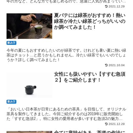
年の方など、どんな方でも楽しめるので、急速に人気が高まっていま
す。ティーペアリング専門店もあるんですよ。
2021.12.29
夏バテには緑茶がおすすめ！熱い
緑茶か冷たい緑茶どっちがいいの
か調べてみました！
飲み方
今年の夏にもおすすめしたいのが緑茶です。けれども暑い夏に熱い緑
茶はチョット…と思うかもしれません。冷たい緑茶でもいいのでしょ
うか？詳しく調べてみました！
2021.10.04
女性にも扱いやすい【すすむ急須
２】をご紹介します！
飲み方
「おいしい日本茶が日常にあるための茶具」を目指して、オリジナル
茶具を製作してきました。今回ご紹介するのは2019年に販売開始し
た「すすむ急須2」。特に女性の愛用者が多いすすむ急須2の魅力を
紹介します
2021.12.29
全てに意味がある、茶道の作法に