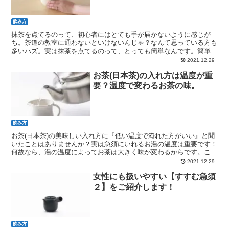
飲み方
抹茶を点てるのって、初心者にはとても手が届かないように感じが
ち。茶道の教室に通わないといけないんじゃ？なんて思っている方も
多いハズ。実は抹茶を点てるのって、とっても簡単なんです。簡単・
美味しい抹茶の点て方をご紹介します！
2021.12.29
お茶(日本茶)の入れ方は温度が重
要？温度で変わるお茶の味。
飲み方
お茶(日本茶)の美味しい入れ方に『低い温度で淹れた方がいい』と聞
いたことはありませんか？実は急須にいれるお湯の温度は重要です！
何故なら、湯の温度によってお茶は大きく味が変わるからです。この
記事では、そんなお茶と温度の関係についてご紹介します！
2021.12.29
女性にも扱いやすい【すすむ急須
２】をご紹介します！
飲み方