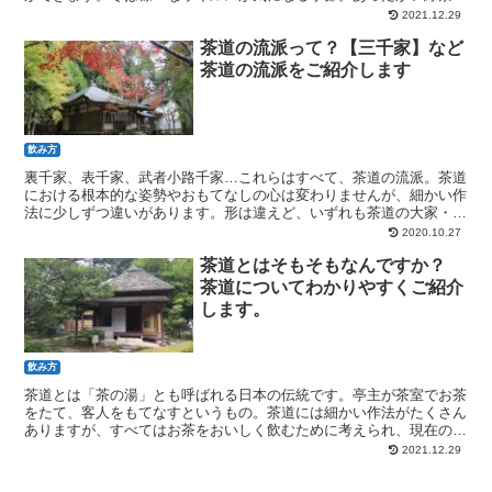
温まりながら、抗ウイルス対策しちゃいましょう！
2021.12.29
茶道の流派って？【三千家】など
茶道の流派をご紹介します
飲み方
裏千家、表千家、武者小路千家…これらはすべて、茶道の流派。茶道
における根本的な姿勢やおもてなしの心は変わりませんが、細かい作
法に少しずつ違いがあります。形は違えど、いずれも茶道の大家・千
利休の考え方を現代に受け継ぐ流派なんですよ。
2020.10.27
茶道とはそもそもなんですか？
茶道についてわかりやすくご紹介
します。
飲み方
茶道とは「茶の湯」とも呼ばれる日本の伝統です。亭主が茶室でお茶
をたて、客人をもてなすというもの。茶道には細かい作法がたくさん
ありますが、すべてはお茶をおいしく飲むために考えられ、現在のよ
うな形になったのだとか。茶道についてわかりやすくご紹介します。
2021.12.29