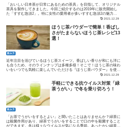
「おいしい日本茶が日常にあるための茶具」を目指して、オリジナル
茶具を製作してきました。今回ご紹介するのは2019年に販売開始し
た「すすむ急須2」。特に女性の愛用者が多いすすむ急須2の魅力を
紹介します
2021.12.29
ほうじ茶パウダーで簡単！香ばし
さがたまらないほうじ茶レシピ13
選！
飲み方
近年注目を浴びているほうじ茶スイーツ。香ばしい香りが和にも洋に
も合うため、そのラインナップは多種多様！そこで！ほうじ茶の味わ
いをいつでも気軽に楽しんでいただける『ほうじ茶パウダー』を使っ
たほうじ茶レシピをご紹介します！
2021.12.29
手軽にできる抗ウイルス対策「緑
茶うがい」で冬を乗り切ろう！
飲み方
「お茶でうがいをするとよい」と聞いたことはありませんか？緑茶に
は殺菌作用があり、緑茶でうがいをすることで口の中を殺菌すること
ができます。冬は様々なウイルスが気になる季節。あったかい緑茶で