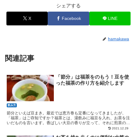
シェアする
X
Facebook
LINE
hamakawa
関連記事
「節分」は福茶をのもう！豆を使
った福茶の作り方を紹介します
飲み方
節分といえば豆まき。最近では恵方巻も定番になってきましたが、
「福茶」はご存知ですか？福茶とは、湯飲みに福豆を入れ、お茶を注
いだものを言います。香ばしい大豆の香りが立って、それに煎茶の上
品な香りが加わり、なんともふくよかな一杯です。福茶の作り方を紹
2021.12.29
介します！