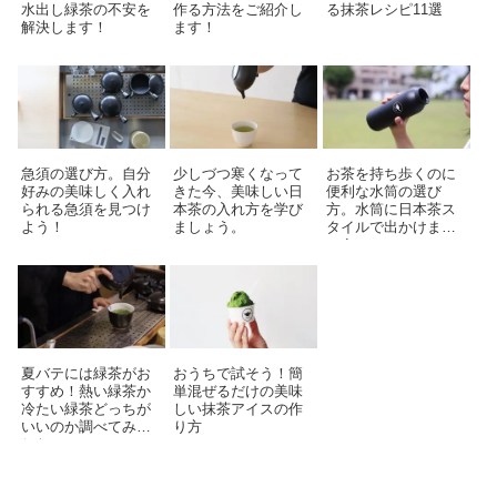
水出し緑茶の不安を
作る方法をご紹介し
る抹茶レシピ11選
解決します！
ます！
急須の選び方。自分
少しづつ寒くなって
お茶を持ち歩くのに
好みの美味しく入れ
きた今、美味しい日
便利な水筒の選び
られる急須を見つけ
本茶の入れ方を学び
方。水筒に日本茶ス
よう！
ましょう。
タイルで出かけまし
ょう！
夏バテには緑茶がお
おうちで試そう！簡
すすめ！熱い緑茶か
単混ぜるだけの美味
冷たい緑茶どっちが
しい抹茶アイスの作
いいのか調べてみま
り方
した！