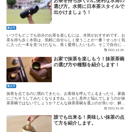
お茶を持ち歩くのに便利な水筒の
選び方。水筒に日本茶スタイルで
出かけましょう！
飲み方
いつでもどこでも自分のお茶を楽しむには、水筒がおすすめです。お
茶を持ち歩く水筒は、気軽に自分らしく使うことが一番！せっかく気
に入った一本を見つけたなら、長く愛用したいもの。そこで自分にも
っともふさわしい水筒を選ぶ方法を解説します！
2021.12.29
お家で抹茶を楽しもう！抹茶茶碗
の選び方や種類を紹介します！
飲み方
抹茶を点てるのに慣れてきたら、お客様を呼んでふるまったり、家族
にごちそうしてみたくなりますね。しかし意外と悩んでしまうのが抹
茶茶碗ではないでしょうか？どんな抹茶茶碗を選ぶのが良いか、解説
します！
2021.01.26
誰でも出来る！美味しい抹茶の点
て方を紹介します。