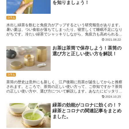
を知りましょう！
コラム
水出し緑茶を飲むと免疫力がアップするという研究報告があります。
暑い夏は、つい食欲が落ちてしまったり、寝苦しくて睡眠不足になり
がちです。冷たい緑茶でシャッキリしながら、免疫力も高められるな
んて、最高ですね！魅力いっぱいの水出し緑茶について、解説しま
2021.08.22
す。
お茶は茶筒で保存しよう！茶筒の
選び方と正しい使い方を解説！
コラム
茶筒の歴史は意外にも新しく、江戸後期に煎茶が誕生してからと推察
されます。ところで、茶筒の正しい使い方って、ご存知ですか？茶筒
の正しい使い方や、選び方について解説します。あなたにピッタリの
茶筒で美味しいお茶を楽しみましょう！
2024.10.25
緑茶の効能がコロナに効くの！？
緑茶とコロナの関連記事をまとめ
ました。