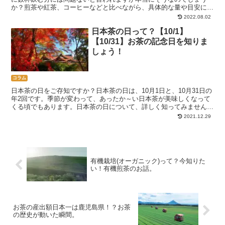
か？煎茶や紅茶、コーヒーなどと比べながら、具体的な量や目安につ
いて紹介します！
2022.08.02
日本茶の日って？【10/1】
【10/31】お茶の記念日を知りま
しょう！
コラム
日本茶の日をご存知ですか？日本茶の日は、10月1日と、10月31日の
年2回です。季節が変わって、あったか～い日本茶が美味しくなって
くる頃でもあります。日本茶の日について、詳しく知ってみません
か？
2021.12.29
有機栽培(オーガニック)って？今知りた
い！有機煎茶のお話。
お茶の産出額日本一は鹿児島県！？お茶
の歴史が動いた瞬間。