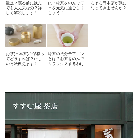
量は？寝る前に飲ん
は？緑茶をのんで毎
ろそろ日本茶が気に
でも大丈夫なの？詳
日を元気に過ごしま
なってきませんか？
しく解説します！
しょう！
お茶(日本茶)の保存っ
緑茶の成分テアニン
てどうすれば？正し
とは？お茶をのんで
い方法教えます！
リラックスするわけ