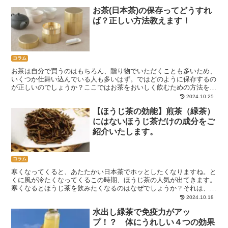
お茶(日本茶)の保存ってどうすれ
ば？正しい方法教えます！
コラム
お茶は自分で買うのはもちろん、贈り物でいただくことも多いため、
いくつか仕舞い込んでいる人も多いはず。ではどのように保存するの
が正しいのでしょうか？ここではお茶をおいしく飲むための方法をお
教えします！
2024.10.25
【ほうじ茶の効能】煎茶（緑茶）
にはないほうじ茶だけの成分をご
紹介いたします。
コラム
寒くなってくると、あたたかい日本茶でホッとしたくなりますね。と
くに風が冷たくなってくるこの時期、ほうじ茶の人気が出てきます。
寒くなるとほうじ茶を飲みたくなるのはなぜでしょうか？それは、緑
茶にはないほうじ茶だけの成分によるものです。ほうじ茶...
2024.10.18
水出し緑茶で免疫力がアッ
プ！？ 体にうれしい４つの効果