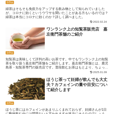
コラム
緑茶はそもそも免疫力をアップする飲み物として知られていました
が、コロナに効くというウワサを聞いたことがある方もいるのでは？
緑茶は本当にコロナに効くのか？詳しく調べました。
2022.02.24
ワンランク上の知覧茶販売店 嘉
左衛門茶舗のご紹介
コラム
知覧茶は美味しくて評判の高いお茶です。中でもワンランク上の知覧
茶を取り扱う嘉左衛門茶舗をご紹介します。嘉左衛門茶舗とは、鹿児
島茶・知覧茶専門の販売店です。普段飲むお茶はもとより、ちょっと
特別な日や、ギフトやおみやげにピッタリな知覧茶を取り扱っていま
2025.01.09
す。
ほうじ茶って妊婦が飲んでも大丈
夫？カフェインの量や目安につい
て紹介します
コラム
ほうじ茶にはカフェインがあまりふくまれておらず、妊婦さんが1日
に数杯飲む分には問題ないと言われますが本当にそうなのでしょう