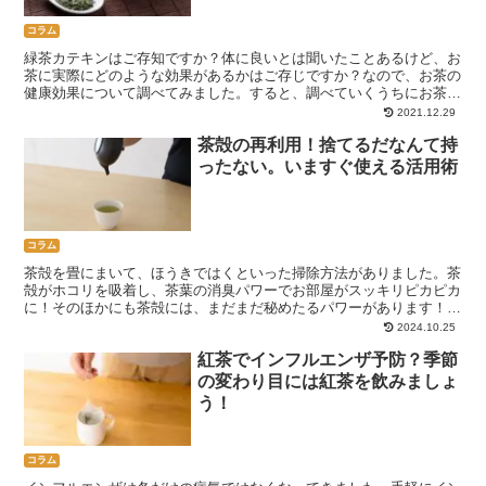
コラム
緑茶カテキンはご存知ですか？体に良いとは聞いたことあるけど、お
茶に実際にどのような効果があるかはご存じですか？なので、お茶の
健康効果について調べてみました。すると、調べていくうちにお茶に
は、驚くべきさまざまな効果・効能が隠されていることがわかったの
2021.12.29
です！
茶殻の再利用！捨てるだなんて持
ったない。いますぐ使える活用術
コラム
茶殻を畳にまいて、ほうきではくといった掃除方法がありました。茶
殻がホコリを吸着し、茶葉の消臭パワーでお部屋がスッキリピカピカ
に！そのほかにも茶殻には、まだまだ秘めたるパワーがあります！そ
んな茶殻の再利用方法を教えます
2024.10.25
紅茶でインフルエンザ予防？季節
の変わり目には紅茶を飲みましょ
う！
コラム