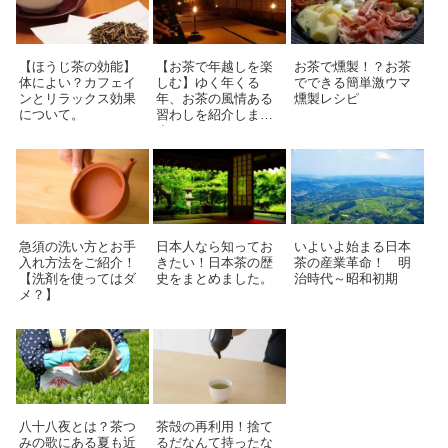
【ほうじ茶の効能】
【お茶で年越しを楽
お茶で燻製！？お茶
体によい？カフェイ
しむ】ゆく年くる
でできる簡単激ウマ
ンとリラックス効果
年、お茶の風情ある
燻製レシピ
について。
習わしを紹介しま
す。
急須の洗い方とお手
日本人なら知ってお
いよいよ始まる日本
入れ方法をご紹介！
きたい！日本茶の歴
茶の産業革命！ 明
【洗剤を使ってはダ
史をまとめました。
治時代～昭和初期
メ？】
八十八夜とは？茶つ
茶殻の再利用！捨て
みの歌にある夏も近
るだなんて持ったな