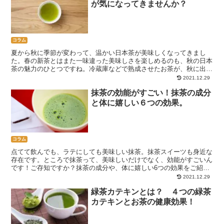
が気になってきませんか？
コラム
夏から秋に季節が変わって、温かい日本茶が美味しくなってきまし
た。春の新茶とはまた一味違った美味しさを楽しめるのも、秋の日本
茶の魅力のひとつですね。冷蔵庫などで熟成させたお茶が、秋に出る
お茶です。蔵出し新茶、熟成新茶などと呼ばれることもあります。
2021.12.29
抹茶の効能がすごい！抹茶の成分
と体に嬉しい６つの効果。
コラム
点てて飲んでも、ラテにしても美味しい抹茶。抹茶スイーツも身近な
存在です。ところで抹茶って、美味しいだけでなく、効能がすごいん
です！ご存知ですか？抹茶の成分や、体に嬉しい6つの効果をご紹介
します！
2021.12.29
緑茶カテキンとは？ ４つの緑茶
カテキンとお茶の健康効果！