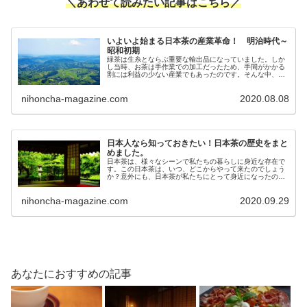
＼あわせて読みたい記事はこちら／
いよいよ始まる日本茶の産業革命！ 明治時代～
昭和初期
緑茶は生糸とならぶ重要な輸出品になっていました。しか
し当時、お茶は手作業での加工だったため、手間がかかる
割には利益の少ない産業でもあったのです。そんな中、い
よいよ日本茶の産業革命がおこります。明治～昭和のお茶
の歴史をのぞいてみましょう！
nihoncha-magazine.com
2020.08.08
日本人なら知っておきたい！日本茶の歴史をまと
めました。
日本茶は、様々なシーンで私たちの暮らしに身近な存在で
す。この日本茶は、いつ、どこからやって来たのでしょう
か？意外にも、日本茶が私たちにとって身近になったの
は、ごく最近のこと。あまり知らない日本茶の歴史をのぞ
いてみましょう！
nihoncha-magazine.com
2020.09.29
あなたにおすすめの記事