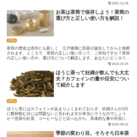
か？
2021.12.29
お茶は茶筒で保存しよう！茶筒の
選び方と正しい使い方を解説！
コラム
茶筒の歴史は意外にも新しく、江戸後期に煎茶が誕生してからと推察
されます。ところで、茶筒の正しい使い方って、ご存知ですか？茶筒
の正しい使い方や、選び方について解説します。あなたにピッタリの
茶筒で美味しいお茶を楽しみましょう！
2024.10.25
ほうじ茶って妊婦が飲んでも大丈
夫？カフェインの量や目安につい
て紹介します
コラム
ほうじ茶にはカフェインがあまりふくまれておらず、妊婦さんが1日
に数杯飲む分には問題ないと言われますが本当にそうなのでしょう
か？煎茶や紅茶、コーヒーなどと比べながら、具体的な量や目安につ
いて紹介します！
2022.08.02
季節の変わり目。そろそろ日本茶