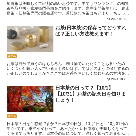
知覧茶は美味しくて評判の高いお茶です。中でもワンランク上の知覧
茶を取り扱う嘉左衛門茶舗をご紹介します。嘉左衛門茶舗とは、鹿児
島茶・知覧茶専門の販売店です。普段飲むお茶はもとより、ちょっと
特別な日や、ギフトやおみやげにピッタリな知覧茶を取り扱っていま
2025.01.09
す。
お茶(日本茶)の保存ってどうすれ
ば？正しい方法教えます！
コラム
お茶は自分で買うのはもちろん、贈り物でいただくことも多いため、
いくつか仕舞い込んでいる人も多いはず。ではどのように保存するの
が正しいのでしょうか？ここではお茶をおいしく飲むための方法をお
教えします！
2024.10.25
日本茶の日って？【10/1】
【10/31】お茶の記念日を知りま
しょう！
コラム
日本茶の日をご存知ですか？日本茶の日は、10月1日と、10月31日の
年2回です。季節が変わって、あったか～い日本茶が美味しくなって
くる頃でもあります。日本茶の日について、詳しく知ってみません