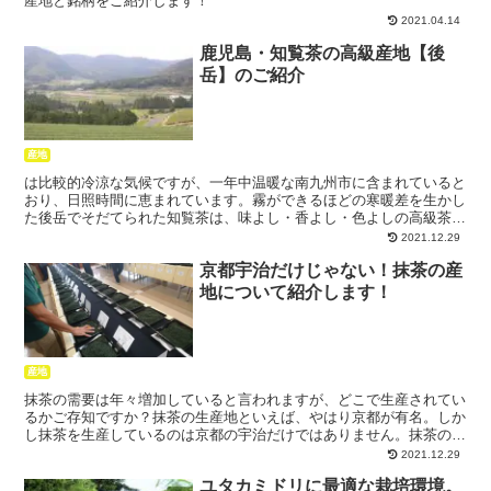
産地と銘柄をご紹介します！
2021.04.14
鹿児島・知覧茶の高級産地【後
岳】のご紹介
産地
は比較的冷涼な気候ですが、一年中温暖な南九州市に含まれていると
おり、日照時間に恵まれています。霧ができるほどの寒暖差を生かし
た後岳でそだてられた知覧茶は、味よし・香よし・色よしの高級茶と
して評判です。後岳の魅力を余すことなくお伝えします！
2021.12.29
京都宇治だけじゃない！抹茶の産
地について紹介します！
産地
抹茶の需要は年々増加していると言われますが、どこで生産されてい
るかご存知ですか？抹茶の生産地といえば、やはり京都が有名。しか
し抹茶を生産しているのは京都の宇治だけではありません。抹茶の生
産地にはどんなところがあるか、見てみましょう！
2021.12.29
ユタカミドリに最適な栽培環境。