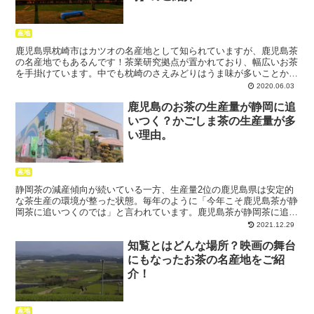
産地
鹿児島県枕崎市はカツオの名産地として知られていますが、鹿児島茶
の名産地でもあるんです！茶業研究拠点が置かれており、幅広いお茶
を手掛けています。中でも枕崎のさえみどりはうま味が多いことか
ら、特に人気が高いんだとか。枕崎について調べてみました。
2020.06.03
鹿児島のお茶の生産量が静岡に追
いつく？かごしま茶の生産量が多
い理由。
産地
静岡茶の減産傾向が続いている一方、生産量2位の鹿児島県は安定的
な茶生産の環境が整った状態。毎年のように「今年こそ鹿児島茶が静
岡茶に追いつくのでは」と言われています。鹿児島茶が静岡茶に追い
つくのはなぜでしょうか？鹿児島茶の生産量が多い理由を調べまし
2021.12.29
た。
知覧とはどんな場所？映画の舞台
にもなったお茶の名産地をご紹
介！
産地