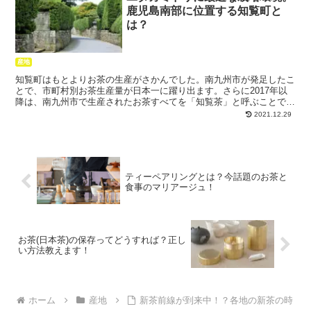
鹿児島南部に位置する知覧町と
は？
産地
知覧町はもとよりお茶の生産がさかんでした。南九州市が発足したこ
とで、市町村別お茶生産量が日本一に躍り出ます。さらに2017年以
降は、南九州市で生産されたお茶すべてを「知覧茶」と呼ぶことで統
一。これにより知覧茶を全国、そして世界へと展開していくことにな
2021.12.29
るのです。
ティーペアリングとは？今話題のお茶と
食事のマリアージュ！
お茶(日本茶)の保存ってどうすれば？正し
い方法教えます！
ホーム
産地
新茶前線が到来中！？各地の新茶の時