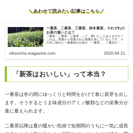
＼あわせて読みたい記事はこちら／
一番茶、二番茶、三番茶、秋冬番茶。それぞれの
お茶の違いとは？
一番茶・二番茶・三番茶…って、聞いたことありますか？
これは、茶畑から収獲された順番を表しているんです。そ
の年に取れた一番最初のお茶が「一番茶」。二番目が「二
番茶」、三番目が「三番茶」と続きます。一番茶、二番
茶、三番茶…について詳しく解説します。
nihoncha-magazine.com
2020.04.21
「新茶はおいしい」って本当？
一番茶は冬の間にゆっくりと時間をかけて春に新芽を出し
ます。そうするとうま味成分のアミノ酸類などの栄養分が
葉に蓄えられます。
二番茶以降は夏の暖かい気候で短期間のうちに一気に成長