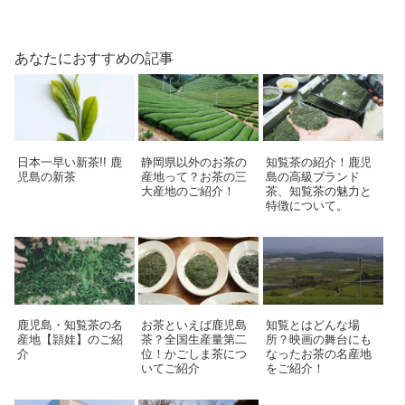
あなたにおすすめの記事
日本一早い新茶!! 鹿
静岡県以外のお茶の
知覧茶の紹介！鹿児
児島の新茶
産地って？お茶の三
島の高級ブランド
大産地のご紹介！
茶、知覧茶の魅力と
特徴について。
鹿児島・知覧茶の名
お茶といえば鹿児島
知覧とはどんな場
産地【頴娃】のご紹
茶？全国生産量第二
所？映画の舞台にも
介
位！かごしま茶につ
なったお茶の名産地
いてご紹介
をご紹介！