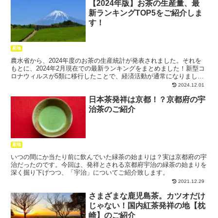
【2024年版】お茶の生産量、最
新ランキングTOP5をご紹介しま
す！
産地
農水省から、2024年度のお茶の生産統計が発表されました。それを
もとに、2024年2月現在での最新ランキングをまとめました！新型コ
ロナウィルスが5類に移行したことで、経済活動が通常になりました
が、果たして、ランキングにはどのような動きがあったのでしょう
2024.12.01
か？
日本茶発祥は京都！？京都府の宇
治茶のご紹介
産地
いつの間にか当たり前に飲んでいた緑茶の始まりは？実は京都府の宇
治だったのです。今回は、発祥とされる京都府宇治の緑茶の始まりを
深く掘り下げつつ、「宇治」についてご紹介致します。
2021.12.29
さまざまな鹿児島茶。カツオだけ
じゃない！国内紅茶発祥の地【枕
崎】のご紹介