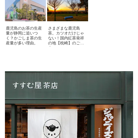
鹿児島のお茶の生産
さまざまな鹿児島
量が静岡に追いつ
茶。カツオだけじゃ
く？かごしま茶の生
ない！国内紅茶発祥
産量が多い理由。
の地【枕崎】のご紹
介