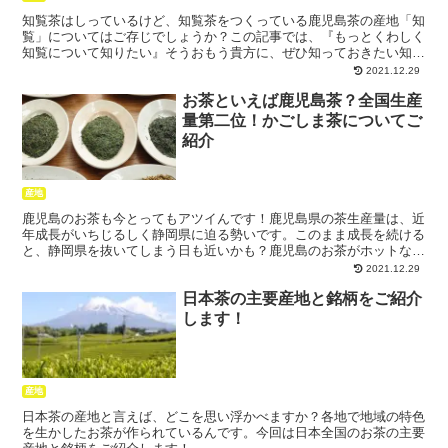
知覧茶はしっているけど、知覧茶をつくっている鹿児島茶の産地「知
覧」についてはご存じでしょうか？この記事では、『もっとくわしく
知覧について知りたい』そうおもう貴方に、ぜひ知っておきたい知覧
のポイントをまとめました。魅力あふれる知覧について紹介します。
2021.12.29
お茶といえば鹿児島茶？全国生産
量第二位！かごしま茶についてご
紹介
産地
鹿児島のお茶も今とってもアツイんです！鹿児島県の茶生産量は、近
年成長がいちじるしく静岡県に迫る勢いです。このまま成長を続ける
と、静岡県を抜いてしまう日も近いかも？鹿児島のお茶がホットなワ
ケを、静岡のお茶と比べながら、見ていきましょう！
2021.12.29
日本茶の主要産地と銘柄をご紹介
します！
産地
日本茶の産地と言えば、どこを思い浮かべますか？各地で地域の特色
を生かしたお茶が作られているんです。今回は日本全国のお茶の主要